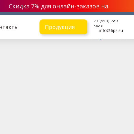
Скидка 7% для онлайн-заказов на
Квартальный 3 в 1
Настольный "Домик"
Перекидн
сайте
+7 (495) 780-
ольные календари д
нтакты
Продукция
2896
info@fips.su