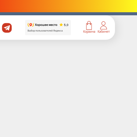
ой
Карманные
омики
Корзина
Кабинет