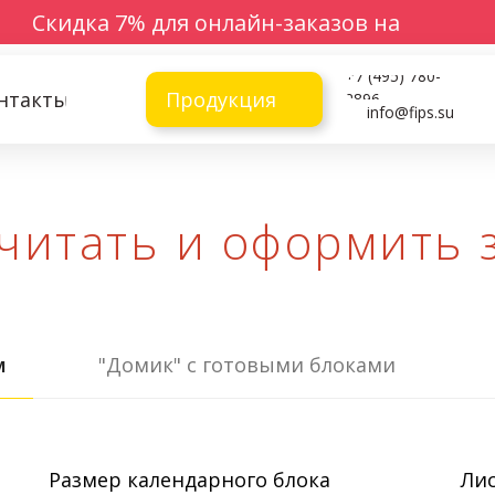
Скидка 7% для онлайн-заказов на
сайте
+7 (495) 780-
нтакты
Продукция
2896
info@fips.su
читать и оформить 
м
"Домик" с готовыми блоками
Размер календарного блока
Лис