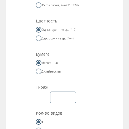
А5 со сгибом, 4+4 (210*297)
Цветность
Односторонние цв. (4+0)
Двусторонние цв. (4+4)
Бумага
Мелованная
Дизайнерская
Тираж
Кол-во видов
1